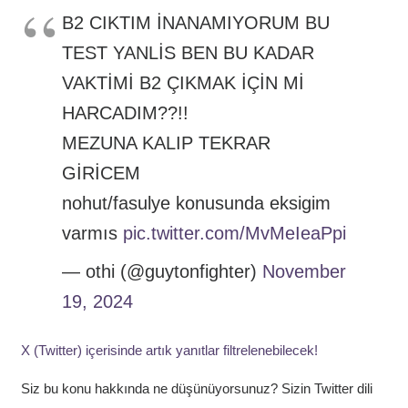
B2 CIKTIM İNANAMIYORUM BU
TEST YANLİS BEN BU KADAR
VAKTİMİ B2 ÇIKMAK İÇİN Mİ
HARCADIM??!!
MEZUNA KALIP TEKRAR
GİRİCEM
nohut/fasulye konusunda eksigim
varmıs
pic.twitter.com/MvMeIeaPpi
— othi (@guytonfighter)
November
19, 2024
X (Twitter) içerisinde artık yanıtlar filtrelenebilecek!
Siz bu konu hakkında ne düşünüyorsunuz? Sizin Twitter dili