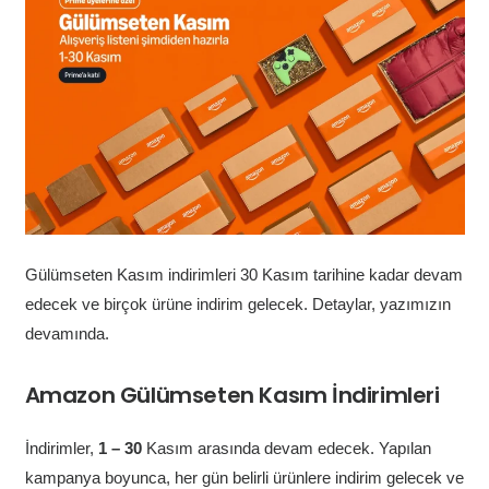
Gülümseten Kasım indirimleri 30 Kasım tarihine kadar devam
edecek ve birçok ürüne indirim gelecek. Detaylar, yazımızın
devamında.
Amazon Gülümseten Kasım İndirimleri
İndirimler,
1 – 30
Kasım arasında devam edecek. Yapılan
kampanya boyunca, her gün belirli ürünlere indirim gelecek ve