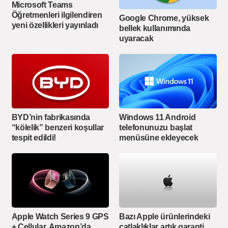
Microsoft Teams
Öğretmenleri ilgilendiren
Google Chrome, yüksek
yeni özellikleri yayınladı
bellek kullanımında
uyaracak
BYD’nin fabrikasında
Windows 11 Android
“kölelik” benzeri koşullar
telefonunuzu başlat
tespit edildi!
menüsüne ekleyecek
Apple Watch Series 9 GPS
Bazı Apple ürünlerindeki
+ Cellular, Amazon’da
çatlaklıklar artık garanti