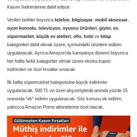
Kasım İndirimlerine dahil ediyor.
Verilen tarihler boyunca
telefon
,
bilgisayar
,
mobil aksesuar
,
oyun konsolu
,
televizyon
,
oyuncu ürünleri
,
giyim
,
ev
,
süpermarket
,
küçük ev aletleri
,
ofis
,
hobi
ve
kitap
kategorileri dahil olmak üzere, içerisindeki ürünlere indirim
uygulanacak. Ayrıca Amazon’da kampanya dönemi boyunca
her hafta farklı kategoriler olmak üzere ekstra kupon
indirimleri ve özel fırsatlar sınacak.
İlk hafta süpermarket kategorisine büyük indirimler
uygulanacak. 500 TL ve üzeri alışverişlerde anında yüzde 15
oranında “ek” indirim uygulanacak. Söz konusu ek indirim,
yalnızca Amazon Prime abonelerine özel olacak.