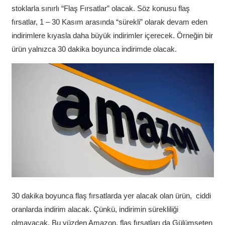
stoklarla sınırlı “Flaş Fırsatlar” olacak. Söz konusu flaş
fırsatlar, 1 – 30 Kasım arasında “sürekli” olarak devam eden
indirimlere kıyasla daha büyük indirimler içerecek. Örneğin bir
ürün yalnızca 30 dakika boyunca indirimde olacak.
30 dakika boyunca flaş fırsatlarda yer alacak olan ürün, ciddi
oranlarda indirim alacak. Çünkü, indirimin sürekliliği
olmayacak. Bu yüzden Amazon, flaş fırsatları da Gülümseten