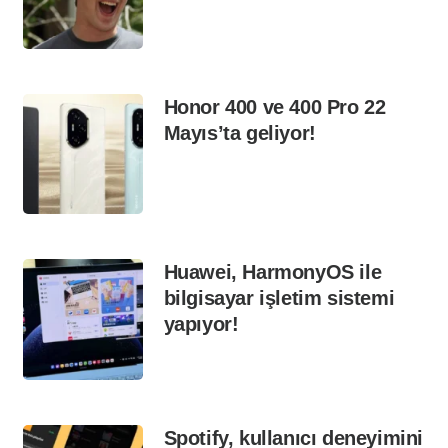
Honor 400 ve 400 Pro 22
Mayıs’ta geliyor!
Huawei, HarmonyOS ile
bilgisayar işletim sistemi
yapıyor!
Spotify, kullanıcı deneyimini