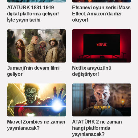
ATATÜRK 1881-1919
Efsanevi oyun serisi Mass
dijital platforma geliyor!
Effect, Amazon’da dizi
İşte yayın tarihi
oluyor!
Jumanji’nin devam filmi
Netflix arayüzünü
geliyor
değiştiriyor!
Marvel Zombies ne zaman
ATATÜRK 2 ne zaman
yayınlanacak?
hangi platformda
yayınlanacak?