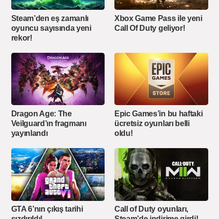
Steam’den eş zamanlı
Xbox Game Pass ile yeni
oyuncu sayısında yeni
Call Of Duty geliyor!
rekor!
Dragon Age: The
Epic Games’in bu haftaki
Veilguard’ın fragmanı
ücretsiz oyunları belli
yayınlandı
oldu!
GTA 6’nın çıkış tarihi
Call of Duty oyunları,
sızdırıldı!
Steam’de indirime girdi!