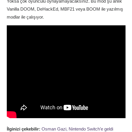
Yoksa çok oyunculu oynayamayacaksınız. Bu mod şu anlık
Vanilla DOOM, DeHackEd, MBF21 veya BOOM ile yazılmış
modlar ile çalışıyor.
İlginizi çekebilir:
Osman Gazi, Nintendo Switch’e geldi