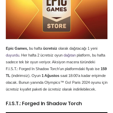
Epic Games,
bu hafta
ücretsiz
olarak dağıtacağı 1 yeni
duyurdu
. Her hafta 2 ücretsiz oyun
dağıtan
platform, bu hafta
sadece tek bir oyun veriyor. Aksiyon macera türündeki
F.I.S.T.: Forged In Shadow Torch’un platformdaki fiyatı ise
159
TL
(indirimsiz).
Oyun
1 Ağustos
saat 18:00’a kadar erişimde
olacak. Bunun yanında Olympics™ Go! Paris 2024 oyunu için
ücretsiz kıyafet paketi de ücretsiz olarak indirilebilecek.
F.I.S.T.: Forged In Shadow Torch