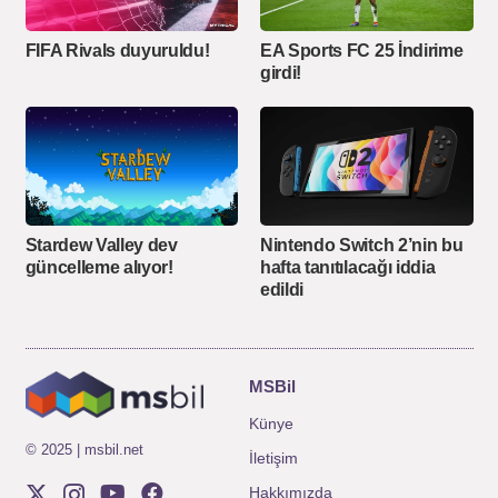
FIFA Rivals duyuruldu!
EA Sports FC 25 İndirime
girdi!
Stardew Valley dev
Nintendo Switch 2’nin bu
güncelleme alıyor!
hafta tanıtılacağı iddia
edildi
MSBil
Künye
© 2025 | msbil.net
İletişim
Hakkımızda