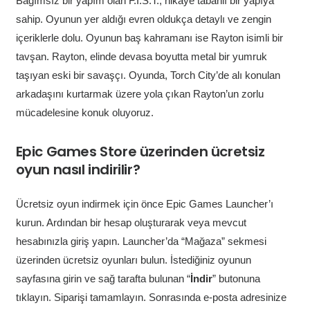
Bağımsız bir yapım olan F.I.S.T., hikaye tabanlı bir yapıya
sahip. Oyunun yer aldığı evren oldukça detaylı ve zengin
içeriklerle dolu. Oyunun baş kahramanı ise Rayton isimli bir
tavşan. Rayton, elinde devasa boyutta metal bir yumruk
taşıyan eski bir savaşçı. Oyunda, Torch City’de alı konulan
arkadaşını kurtarmak üzere yola çıkan Rayton’un zorlu
mücadelesine konuk oluyoruz.
Epic Games Store üzerinden ücretsiz
oyun nasıl indirilir?
Ücretsiz oyun indirmek için önce Epic Games Launcher’ı
kurun. Ardından bir hesap oluşturarak veya mevcut
hesabınızla giriş yapın. Launcher’da “Mağaza” sekmesi
üzerinden ücretsiz oyunları bulun. İstediğiniz oyunun
sayfasına girin ve sağ tarafta bulunan “
İndir
” butonuna
tıklayın. Siparişi tamamlayın. Sonrasında e-posta adresinize